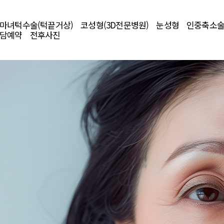
마녀턱수술(턱끝거상)
코성형(3D전문병원)
눈성형
인중축소
담예약
전후사진