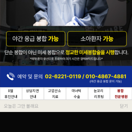
8월
상담지연
고압산소
마녀턱
눈꼬리
봉합
휴진안내
안내
치료
수술
리프팅
전문병원
오늘은 그만 볼래요
닫기