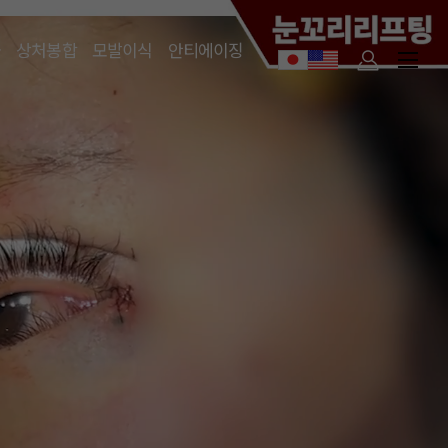
술
상처봉합
모발이식
안티에이징