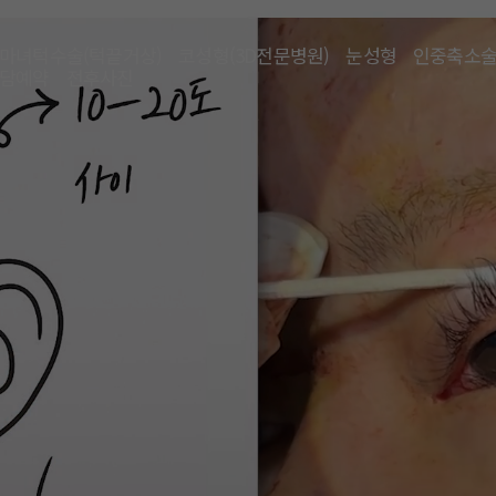
마녀턱수술(턱끝거상)
코성형(3D전문병원)
눈성형
인중축소
담예약
전후사진