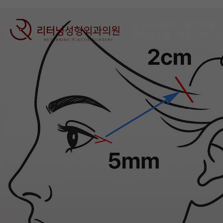
눈꼬리리프팅
동안성형
리터닝소개
커뮤니티
상