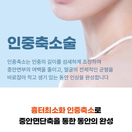
흉터최소화 인중축소
로
중안면단축을 통한 동안의 완성