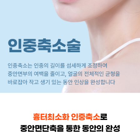
흉터최소화 인중축소
로
중안면단축을 통한 동안의 완성