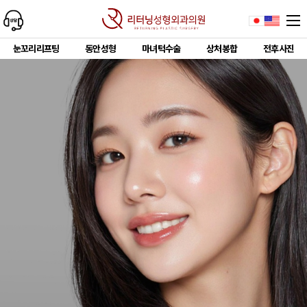
눈꼬리리프팅
동안성형
마녀턱수술
상처봉합
전후사진