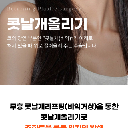
무흉 콧날개리프팅(비익거상)을 통한
콧날개올리기로